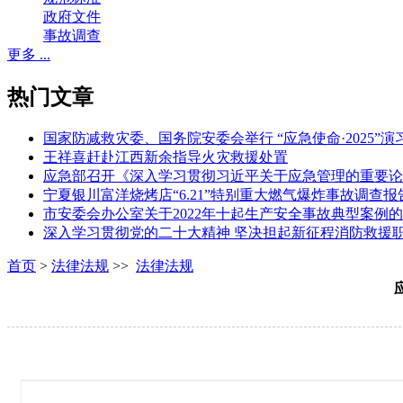
政府文件
事故调查
更多 ...
热门文章
国家防减救灾委、国务院安委会举行 “应急使命·2025”演
王祥喜赶赴江西新余指导火灾救援处置
应急部召开《深入学习贯彻习近平关于应急管理的重要论
宁夏银川富洋烧烤店“6.21”特别重大燃气爆炸事故调查报
市安委会办公室关于2022年十起生产安全事故典型案例
深入学习贯彻党的二十大精神 坚决担起新征程消防救援
首页
>
法律法规
>>
法律法规